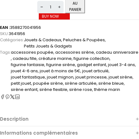
AU
PANIER
BUY NOW
EAN :
3588270041956
SKU:
3641956
Catégories:
Jouets & Cadeaux
,
Peluches & Poupées
,
Petits Jouets & Gadgets
Tags:
accessoires poupée
,
accessoires sirène
,
cadeau anniversaire
,
cadeau fille
,
créature marine
,
figurine collection
,
figurine fantaisie
,
figurine sirène
,
gadget enfant
,
jouet 3-4 ans
,
jouet 4-6 ans
,
jouet à moins de 5€
,
jouet articulé
,
jouet fantastique
,
jouet mignon
,
jouet princesse
,
jouet sirène
,
petit jouet
,
poupée sirène
,
sirène articulée
,
sirène bleue
,
sirène enfant
,
sirène flexible
,
sirène rose
,
thème marin
Description
Informations complémentaires