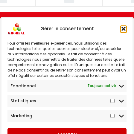
Gérer le consentement
Pour offrir les meilleures expériences, nous utilisons des
technologies telles que les cookies pour stocker et/ou accéder
aux informations des appareils. Le fait de consentir à ces
technologies nous permettra de traiter des données telles que le
comportement de navigation ou les ID uniques sur ce site. Le fait
Rue de Gosselies 173,
de ne pas consentir ou de retirer son consentement peut avoir un
6183 Courcelles
effet négatif sur certaines caractéristiques et fonctions.
Belgique
Fonctionnel
Toujours activé
info@moreaudistribution.be
+32 71 45 86 08
Statistiques
Marketing
–