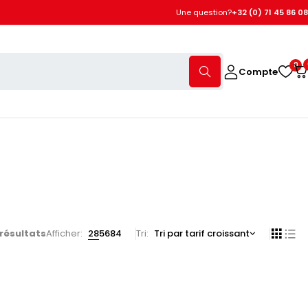
Une question?
+32 (0) 71 45 86 08
0
Compte
 résultats
Afficher:
28
56
84
Tri
Tri par tarif croissant