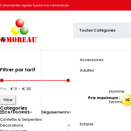
Commande rapide
Suivre ma commande
Accessoires
Filtrer par tarif
Adultes
Prix :
€ 0
—
€ 30
Homme
Prix maximum :
1€
Filtrer
Femme
Categories
CATÉGORIES
Déguisements
Confettis & Serpentins
Enfants
Décorations