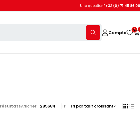
Une question?
+32 (0) 71 45 86 08
0
Compte
 résultats
Afficher:
28
56
84
Tri
Tri par tarif croissant