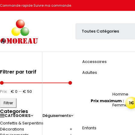
Commande rapide
Suivre ma commande
Accessoires
Filtrer par tarif
Adultes
Prix :
€ 0
—
€ 50
Homme
Prix maximum :
1€
Filtrer
Femme
Categories
CATÉGORIES
Déguisements
Confettis & Serpentins
Enfants
Décorations