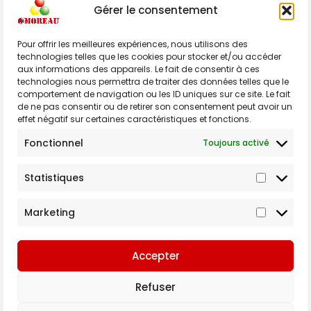
Gérer le consentement
Rue de Gosselies 173,
6183 Courcelles
Belgique
Pour offrir les meilleures expériences, nous utilisons des
technologies telles que les cookies pour stocker et/ou accéder
info@moreaudistribution.be
aux informations des appareils. Le fait de consentir à ces
+32 71 45 86 08
technologies nous permettra de traiter des données telles que le
comportement de navigation ou les ID uniques sur ce site. Le fait
de ne pas consentir ou de retirer son consentement peut avoir un
effet négatif sur certaines caractéristiques et fonctions.
Fonctionnel
Toujours activé
–
Conditions générales de vente et d’utilisation
Statistiques
–
Déclaration de confidentialité
Politique de cookies
Copyright © Moreau Distribution
Marketing
Numéro de TVA: BE0460.567.282
Site web réalisé par
Alexis Gagliano
Accepter
Refuser