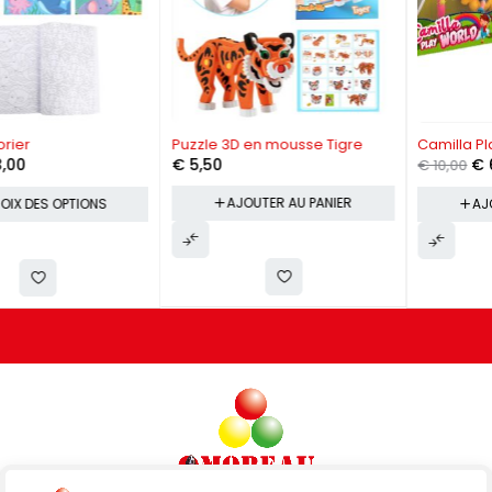
-40%
Puzzle 3D en mousse Tigre
Camilla Play World
€
5,50
€
6,00
€
10,00
AJOUTER AU PANIER
AJOUTER AU PANIER