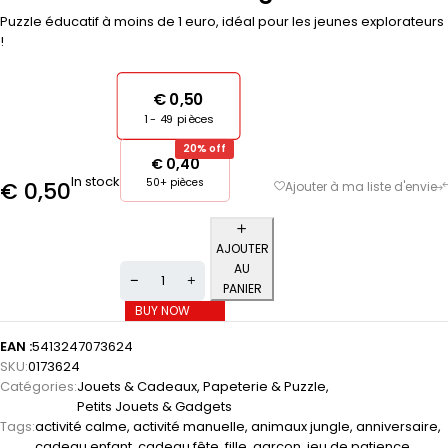
Puzzle éducatif à moins de 1 euro, idéal pour les jeunes explorateurs
!
€
0,50
1 - 49
pièces
20% off
€
0,40
In stock
50+ pièces
€
0,50
AJOUTER
AU
PANIER
BUY NOW
EAN :
5413247073624
SKU:
0173624
Catégories:
Jouets & Cadeaux
,
Papeterie & Puzzle
,
Petits Jouets & Gadgets
Tags:
activité calme
,
activité manuelle
,
animaux jungle
,
anniversaire
,
cadeau enfant
,
cadeau fête
,
fille
,
garçon
,
jeu de patience
,