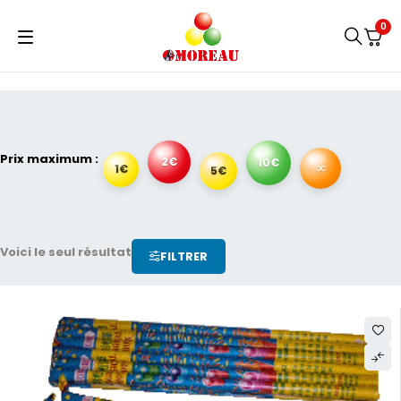
0
Prix maximum :
2€
10€
∞
1€
5€
Voici le seul résultat
FILTRER