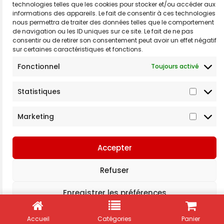
technologies telles que les cookies pour stocker et/ou accéder aux
informations des appareils. Le fait de consentir à ces technologies
Rue de Gosselies 173,
nous permettra de traiter des données telles que le comportement
6183 Courcelles
de navigation ou les ID uniques sur ce site. Le fait de ne pas
consentir ou de retirer son consentement peut avoir un effet négatif
Belgique
sur certaines caractéristiques et fonctions.
info@moreaudistribution.be
Fonctionnel
Toujours activé
+32 71 45 86 08
Statistiques
Marketing
–
Conditions générales de vente et d’utilisation
–
Déclaration de confidentialité
Politique de cookies
Accepter
Copyright © Moreau Distribution
Numéro de TVA: BE0460.567.282
Refuser
Site web réalisé par
Alexis Gagliano
Enregistrer les préférences
Politique de cookies
Déclaration de confidentialité
Accueil
Catégories
Panier