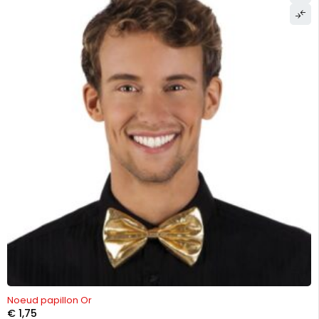
Noeud papillon Or
€
1,75