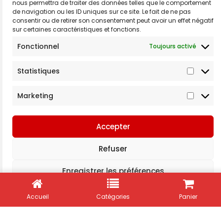
nous permettra de traiter des données telles que le comportement
de navigation ou les ID uniques sur ce site. Le fait de ne pas
consentir ou de retirer son consentement peut avoir un effet négatif
Set de 24 crayons de couleur
sur certaines caractéristiques et fonctions.
€
2,50
Fonctionnel
Toujours activé
AJOUTER AU PANIER
Statistiques
Marketing
Accepter
Refuser
Enregistrer les préférences
Politique de cookies
Déclaration de confidentialité
Accueil
Catégories
Panier