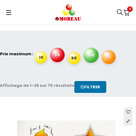
0
Prix maximum :
2€
10€
∞
1€
5€
Affichage de 1–28 sur 75 résultats
FILTRER